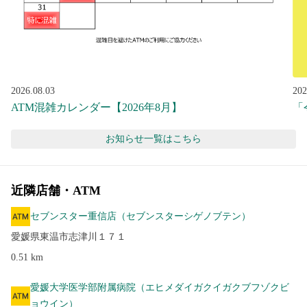
2026.08.03
202
ATM混雑カレンダー【2026年8月】
「
お知らせ
一覧はこちら
近隣店舗・ATM
セブンスター重信店（セブンスターシゲノブテン）
愛媛県東温市志津川１７１
0.51
km
愛媛大学医学部附属病院（エヒメダイガクイガクブフゾクビ
ョウイン）