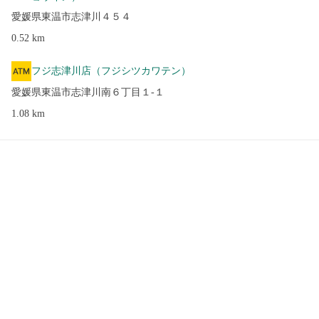
愛媛県東温市志津川４５４
0.52
km
フジ志津川店（フジシツカワテン）
愛媛県東温市志津川南６丁目１-１
1.08
km