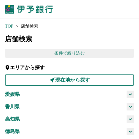
TOP
店舗検索
店舗検索
条件で絞り込む
エリアから探す
現在地から探す
愛媛県
松山市
今治市
宇和島市
八幡浜市
香川県
高松市
坂出市
丸亀市
観音寺市
高知県
新居浜市
西条市
大洲市
伊予市
高知市
徳島県
上浮穴郡
四国中央