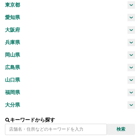
西予市
東温市
久万高原
徳島市
東京都
市
町
中央区
新宿区
愛知県
伊予郡松
伊予郡砥
喜多郡内
西宇和郡
名古屋市
大阪府
前町
部町
子町
伊方町
大阪市
堺市
兵庫県
北宇和郡
北宇和郡
南宇和郡
松野町
鬼北町
愛南町
神戸市
姫路市
岡山県
岡山市
倉敷市
広島県
広島市
呉市
尾道市
福山市
山口県
周南市
福岡県
北九州市
福岡市
大分県
大分市
別府市
臼杵市
津久見市
キーワードから探す
検索
佐伯市